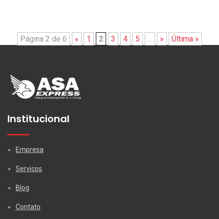
Página 2 de 6
«
1
2
3
4
5
...
»
Última »
Institucional
Empresa
Serviços
Blog
Contato