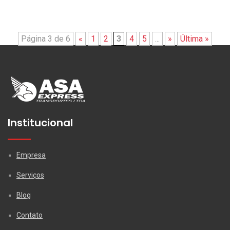
Página 3 de 6
«
1
2
3
4
5
...
»
Última »
Institucional
Empresa
Serviços
Blog
Contato